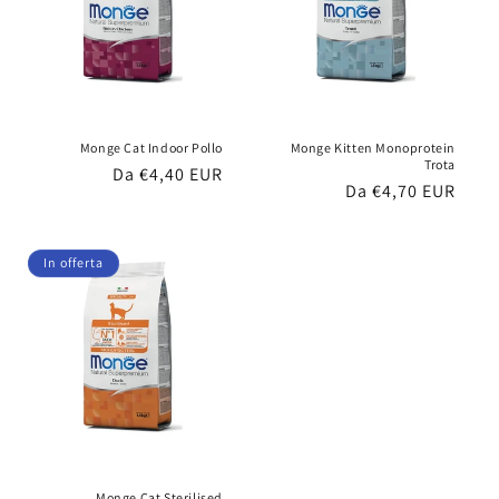
Monge Cat Indoor Pollo
Monge Kitten Monoprotein
Trota
Prezzo
Da €4,40 EUR
Prezzo
Da €4,70 EUR
di
di
listino
listino
In offerta
Monge Cat Sterilised