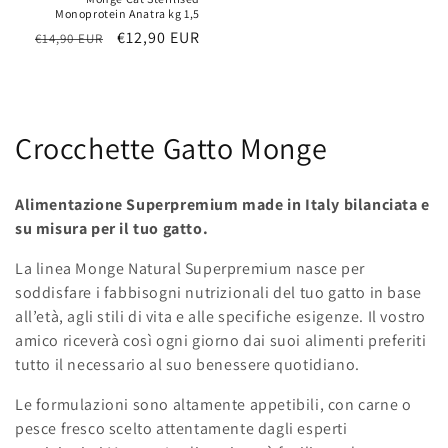
Monoprotein Anatra kg 1,5
Prezzo
Prezzo
€12,90 EUR
€14,90 EUR
di
scontato
listino
C
Crocchette Gatto Monge
o
Alimentazione Superpremium made in Italy bilanciata e
l
su misura per il tuo gatto.
l
La linea Monge Natural Superpremium nasce per
soddisfare i fabbisogni nutrizionali del tuo gatto in base
e
all’età, agli stili di vita e alle specifiche esigenze. Il vostro
z
amico riceverà così ogni giorno dai suoi alimenti preferiti
tutto il necessario al suo benessere quotidiano.
i
Le formulazioni sono altamente appetibili, con carne o
o
pesce fresco scelto attentamente dagli esperti