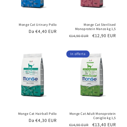
Monge Cat Urinary Pollo
Monge Cat Sterilised
Monoprotein Manzo kg 1,5
Prezzo
Da €4,40 EUR
Prezzo
Prezzo
€12,90 EUR
€14,90 EUR
di
di
scontato
listino
listino
In offerta
Monge Cat Hairball Pollo
Monge Cat Adult Monoprotein
Coniglio kg 1,5
Prezzo
Da €4,30 EUR
Prezzo
Prezzo
€13,40 EUR
€14,90 EUR