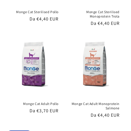
Monge Cat Sterilised Pollo
Monge Cat Sterilised
Monoprotein Trota
Prezzo
Da €4,40 EUR
Prezzo
Da €4,40 EUR
di
di
listino
listino
Monge Cat Adult Pollo
Monge Cat Adult Monoprotein
Salmone
Prezzo
Da €3,70 EUR
Prezzo
Da €4,40 EUR
di
di
listino
listino