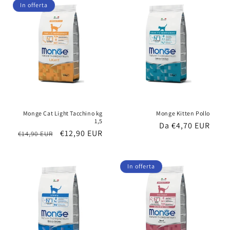
In offerta
Monge Cat Light Tacchino kg
Monge Kitten Pollo
1,5
Prezzo
Da €4,70 EUR
Prezzo
Prezzo
€12,90 EUR
€14,90 EUR
di
di
scontato
listino
listino
In offerta