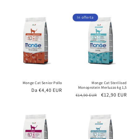
di
di
scontato
listino
listino
In offerta
Monge Cat Senior Pollo
Monge Cat Sterilised
Monoprotein Merluzzo kg 1,5
Prezzo
Da €4,40 EUR
Prezzo
Prezzo
€12,90 EUR
€14,90 EUR
di
di
scontato
listino
listino