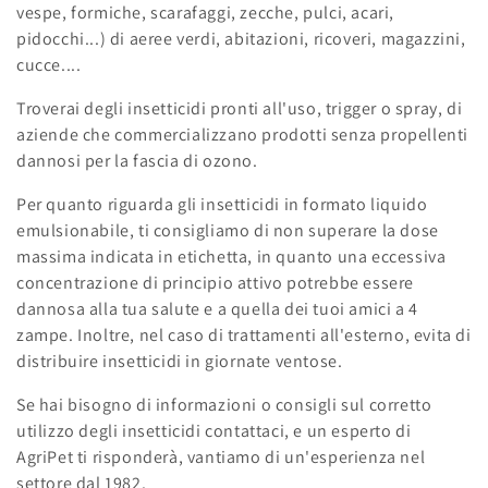
vespe, formiche, scarafaggi, zecche, pulci, acari,
l
pidocchi...) di aeree verdi, abitazioni, ricoveri, magazzini,
e
cucce....
z
Troverai degli insetticidi pronti all'uso, trigger o spray, di
aziende che commercializzano prodotti senza propellenti
i
dannosi per la fascia di ozono.
o
Per quanto riguarda gli insetticidi in formato liquido
n
emulsionabile, ti consigliamo di non superare la dose
massima indicata in etichetta, in quanto una eccessiva
e
concentrazione di principio attivo potrebbe essere
dannosa alla tua salute e a quella dei tuoi amici a 4
:
zampe. Inoltre, nel caso di trattamenti all'esterno, evita di
distribuire insetticidi in giornate ventose.
Se hai bisogno di informazioni o consigli sul corretto
utilizzo degli insetticidi contattaci, e un esperto di
AgriPet ti risponderà, vantiamo di un'esperienza nel
settore dal 1982.