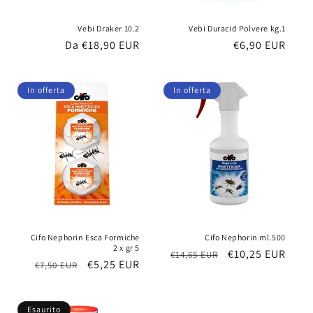
Vebi Draker 10.2
Vebi Duracid Polvere kg.1
Prezzo
Da €18,90 EUR
Prezzo
€6,90 EUR
di
di
listino
listino
In offerta
In offerta
Cifo Nephorin Esca Formiche
Cifo Nephorin ml.500
2 x gr 5
Prezzo
Prezzo
€10,25 EUR
€14,65 EUR
Prezzo
Prezzo
€5,25 EUR
€7,50 EUR
di
scontato
di
scontato
listino
listino
Esaurito