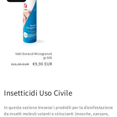
Vebi Duracid Microgranuli
gr.500
Prezzo
Prezzo
€9,90 EUR
€11,30 EUR
di
scontato
listino
C
Insetticidi Uso Civile
o
In questa sezione troverai i prodotti per la disinfestazione
l
da insetti molesti volanti e striscianti (mosche, zanzare,