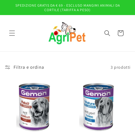
Vai
SPEDIZIONE GRATIS DA € 69 - ESCLUSO MANGIMI ANIMALI DA
direttamente
CORTILE (TARIFFA A PESO)
ai contenuti
Carrello
Filtra e ordina
3 prodotti