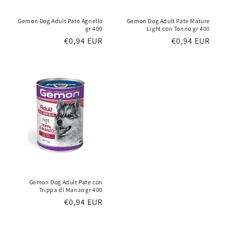
Gemon Dog Adult Pate Agnello
Gemon Dog Adult Pate Mature
gr 400
Light con Tonno gr 400
Prezzo
€0,94 EUR
Prezzo
€0,94 EUR
di
di
listino
listino
Gemon Dog Adult Pate con
Trippa di Manzo gr 400
Prezzo
€0,94 EUR
di
listino