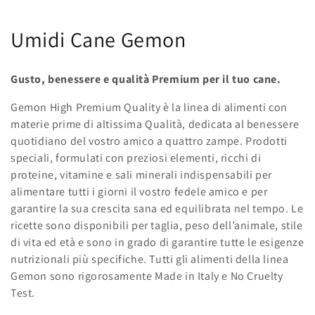
C
Umidi Cane Gemon
o
Gusto, benessere e qualità Premium per il tuo cane.
l
Gemon High Premium Quality è la linea di alimenti con
l
materie prime di altissima Qualità, dedicata al benessere
quotidiano del vostro amico a quattro zampe. Prodotti
e
speciali, formulati con preziosi elementi, ricchi di
z
proteine, vitamine e sali minerali indispensabili per
alimentare tutti i giorni il vostro fedele amico e per
i
garantire la sua crescita sana ed equilibrata nel tempo. Le
o
ricette sono disponibili per taglia, peso dell’animale, stile
di vita ed età e sono in grado di garantire tutte le esigenze
n
nutrizionali più specifiche. Tutti gli alimenti della linea
Gemon sono rigorosamente Made in Italy e No Cruelty
e
Test.
: