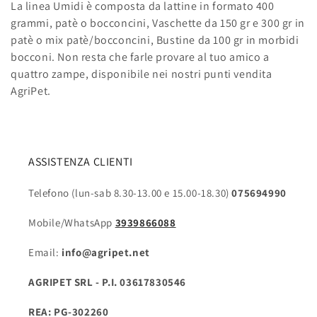
La linea Umidi è composta da lattine in formato 400
grammi, patè o bocconcini, Vaschette da 150 gr e 300 gr in
patè o mix patè/bocconcini, Bustine da 100 gr in morbidi
bocconi. Non resta che farle provare al tuo amico a
quattro zampe, disponibile nei nostri punti vendita
AgriPet.
ASSISTENZA CLIENTI
Telefono (lun-sab 8.30-13.00 e 15.00-18.30)
075694990
Mobile/WhatsApp
3939866088
Email:
info@agripet.net
AGRIPET SRL - P.I. 03617830546
REA: PG-302260