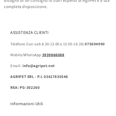
bisogno di un consiglio lo staff esperto di AgriPet è a tua
completa disposizione.
ASSISTENZA CLIENTI
Telefono (lun-sab 8.30-13.00 e 15.00-18.30)
075694990
Mobile/WhatsApp
3939866088
Email:
info@agripet.net
AGRIPET SRL - P.I. 03617830546
REA: PG-302260
Informazioni Utili