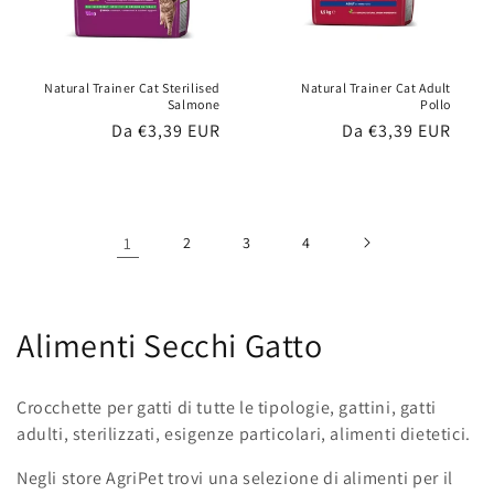
Natural Trainer Cat Sterilised
Natural Trainer Cat Adult
Salmone
Pollo
Prezzo
Da €3,39 EUR
Prezzo
Da €3,39 EUR
di
di
listino
listino
1
2
3
4
C
Alimenti Secchi Gatto
o
Crocchette per gatti di tutte le tipologie, gattini, gatti
l
adulti, sterilizzati, esigenze particolari, alimenti dietetici.
l
Negli store AgriPet trovi una selezione di alimenti per il