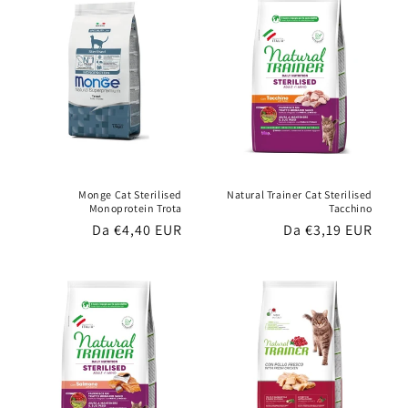
Monge Cat Sterilised
Natural Trainer Cat Sterilised
Monoprotein Trota
Tacchino
Prezzo
Da €4,40 EUR
Prezzo
Da €3,19 EUR
di
di
listino
listino