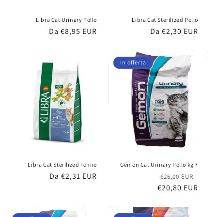
Libra Cat Urinary Pollo
Libra Cat Sterilized Pollo
Prezzo
Da €8,95 EUR
Prezzo
Da €2,30 EUR
di
di
listino
listino
In offerta
Libra Cat Sterilized Tonno
Gemon Cat Urinary Pollo kg 7
Prezzo
Da €2,31 EUR
Prezzo
Prez
€26,00 EUR
di
€20,80 EUR
di
scon
listino
listino