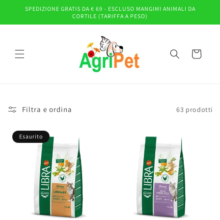
Vai
SPEDIZIONE GRATIS DA € 69 - ESCLUSO MANGIMI ANIMALI DA
direttamente
CORTILE (TARIFFA A PESO)
ai contenuti
Carrello
Filtra e ordina
63 prodotti
Esaurito