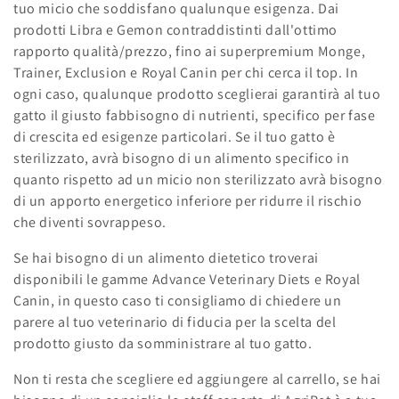
tuo micio che soddisfano qualunque esigenza. Dai
e
prodotti Libra e Gemon contraddistinti dall'ottimo
z
rapporto qualità/prezzo, fino ai superpremium Monge,
Trainer, Exclusion e Royal Canin per chi cerca il top. In
i
ogni caso, qualunque prodotto sceglierai garantirà al tuo
o
gatto il giusto fabbisogno di nutrienti, specifico per fase
di crescita ed esigenze particolari. Se il tuo gatto è
n
sterilizzato, avrà bisogno di un alimento specifico in
quanto rispetto ad un micio non sterilizzato avrà bisogno
e
di un apporto energetico inferiore per ridurre il rischio
:
che diventi sovrappeso.
Se hai bisogno di un alimento dietetico troverai
disponibili le gamme Advance Veterinary Diets e Royal
Canin, in questo caso ti consigliamo di chiedere un
parere al tuo veterinario di fiducia per la scelta del
prodotto giusto da somministrare al tuo gatto.
Non ti resta che scegliere ed aggiungere al carrello, se hai