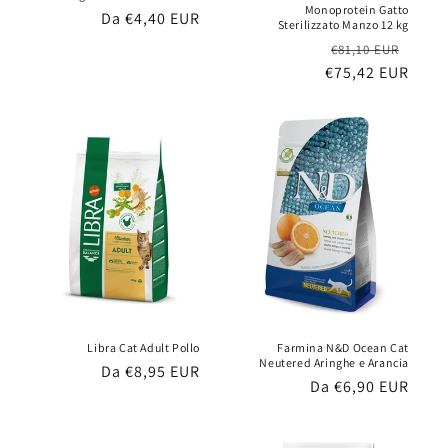
Monoprotein Gatto
Prezzo
Da €4,40 EUR
Sterilizzato Manzo 12 kg
di
Prezzo
Prez
€81,10 EUR
listino
€75,42 EUR
di
scon
listino
Libra Cat Adult Pollo
Farmina N&D Ocean Cat
Neutered Aringhe e Arancia
Prezzo
Da €8,95 EUR
Prezzo
Da €6,90 EUR
di
di
listino
listino