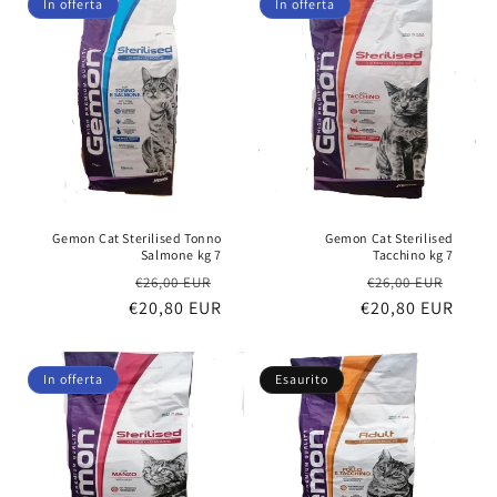
In offerta
In offerta
Gemon Cat Sterilised Tonno
Gemon Cat Sterilised
Salmone kg 7
Tacchino kg 7
Prezzo
Prezzo
Prezzo
Prez
€26,00 EUR
€26,00 EUR
€20,80 EUR
di
scontato
€20,80 EUR
di
scon
listino
listino
In offerta
Esaurito