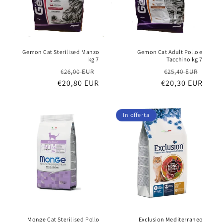
Gemon Cat Sterilised Manzo
Gemon Cat Adult Pollo e
kg 7
Tacchino kg 7
Prezzo
Prezzo
Prezzo
Prez
€26,00 EUR
€25,40 EUR
€20,80 EUR
di
scontato
€20,30 EUR
di
scon
listino
listino
In offerta
Monge Cat Sterilised Pollo
Exclusion Mediterraneo