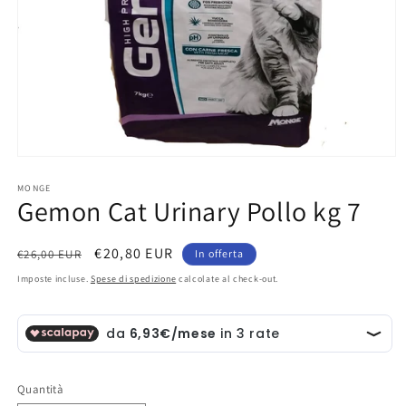
Apri
contenuti
multimediali
MONGE
Gemon Cat Urinary Pollo kg 7
1
in
finestra
modale
Prezzo
Prezzo
€20,80 EUR
€26,00 EUR
In offerta
di
scontato
Imposte incluse.
Spese di spedizione
calcolate al check-out.
listino
Quantità
Quantità