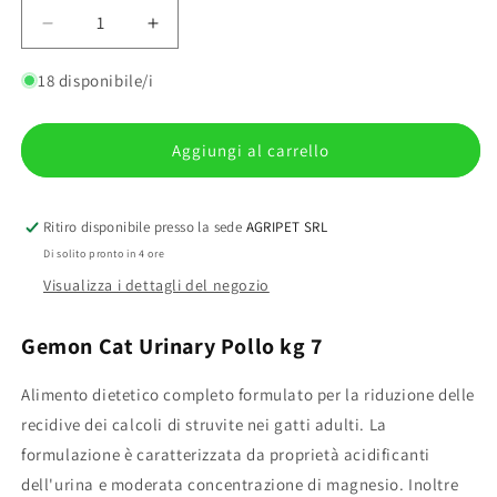
Diminuisci
Aumenta
quantità
quantità
per
per
18 disponibile/i
Gemon
Gemon
Cat
Cat
Urinary
Urinary
Aggiungi al carrello
Pollo
Pollo
kg
kg
7
7
Ritiro disponibile presso la sede
AGRIPET SRL
Di solito pronto in 4 ore
Visualizza i dettagli del negozio
Gemon Cat Urinary Pollo kg 7
Alimento dietetico completo formulato per la riduzione delle
recidive dei calcoli di struvite nei gatti adulti. La
formulazione è caratterizzata da proprietà acidificanti
dell'urina e moderata concentrazione di magnesio. Inoltre