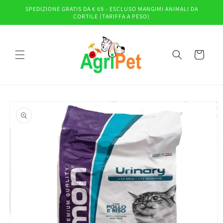
Vai
SPEDIZIONE GRATIS DA € 69 - ESCLUSO MANGIMI ANIMALI DA
direttamente
CORTILE (TARIFFA A PESO)
ai contenuti
Carrello
Passa alle
informazioni
sul prodotto