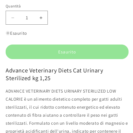
Quantità
Quantità
Diminuisci
Aumenta
quantità
quantità
per
per
Esaurito
Advance
Advance
Veterinary
Veterinary
Diets
Diets
Esaurito
Cat
Cat
Urinary
Urinary
Advance Veterinary Diets Cat Urinary
Sterilized
Sterilized
kg
kg
Sterilized kg 1,25
1,25
1,25
ADVANCE VETERINARY DIETS URINARY STERILIZED LOW
CALORIE è un alimento dietetico completo per gatti adulti
sterilizzati, il cui ridotto contenuto energetico ed elevato
contenuto di fibra aiutano a controllare il peso nei gatti
sterilizzati. Formulato con un livello moderato di magnesio e
proprietà acidificanti dell'urina, indicato per contenere il