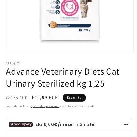
Apri
contenuti
multimediali
AFFINITY
Advance Veterinary Diets Cat
1
in
finestra
Urinary Sterilized kg 1,25
modale
Prezzo
Prezzo
€19,99 EUR
€22,49 EUR
Esaurito
di
scontato
Imposte incluse.
Spese di spedizione
calcolate al check-out.
listino