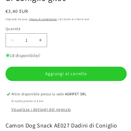
Prezzo
€3,40 EUR
di
Imposte incluse.
Spese di spedizione
calcolate al check-out.
listino
Quantità
Quantità
Diminuisci
Aumenta
quantità
quantità
per
per
18 disponibile/i
Camon
Camon
Dog
Dog
Snack
Snack
Aggiungi al carrello
AE027
AE027
Dadini
Dadini
di
di
Ritiro disponibile presso la sede
AGRIPET SRL
Coniglio
Coniglio
Di solito pronto in 4 ore
gr.80
gr.80
Visualizza i dettagli del negozio
Camon Dog Snack AE027 Dadini di Coniglio