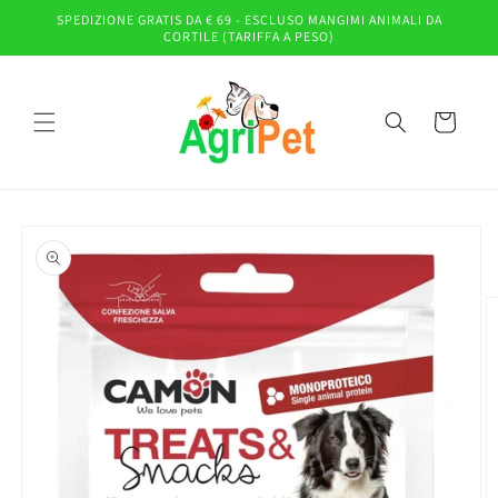
Vai
SPEDIZIONE GRATIS DA € 69 - ESCLUSO MANGIMI ANIMALI DA
direttamente
CORTILE (TARIFFA A PESO)
ai contenuti
Carrello
Passa alle
informazioni
sul prodotto