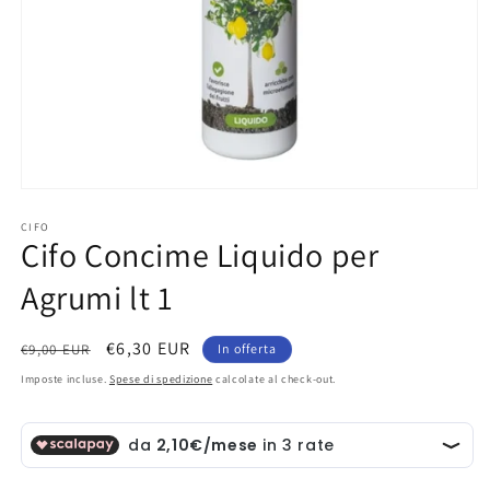
Apri
contenuti
multimediali
CIFO
Cifo Concime Liquido per
1
in
finestra
Agrumi lt 1
modale
Prezzo
Prezzo
€6,30 EUR
€9,00 EUR
In offerta
di
scontato
Imposte incluse.
Spese di spedizione
calcolate al check-out.
listino