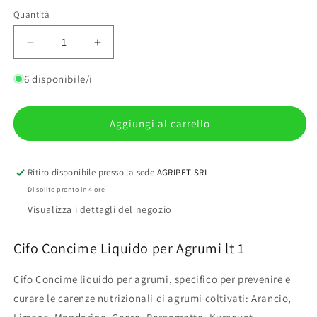
Quantità
Quantità
Diminuisci
Aumenta
quantità
quantità
per
per
6 disponibile/i
Cifo
Cifo
Concime
Concime
Liquido
Liquido
Aggiungi al carrello
per
per
Agrumi
Agrumi
lt
lt
Ritiro disponibile presso la sede
AGRIPET SRL
1
1
Di solito pronto in 4 ore
Visualizza i dettagli del negozio
Cifo Concime Liquido per Agrumi lt 1
Cifo Concime liquido per agrumi, specifico per prevenire e
curare le carenze nutrizionali di agrumi coltivati: Arancio,