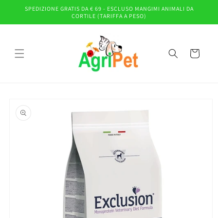
Vai
SPEDIZIONE GRATIS DA € 69 - ESCLUSO MANGIMI ANIMALI DA
direttamente
CORTILE (TARIFFA A PESO)
ai contenuti
Carrello
Passa alle
informazioni
sul prodotto