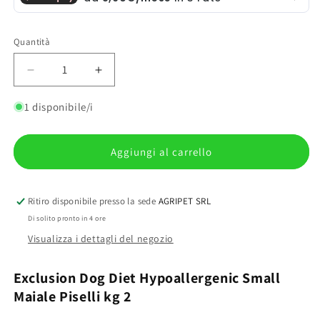
Quantità
Quantità
Diminuisci
Aumenta
quantità
quantità
per
per
1 disponibile/i
Exclusion
Exclusion
Dog
Dog
Diet
Diet
Aggiungi al carrello
Hypoallergenic
Hypoallergenic
Small
Small
Maiale
Maiale
Ritiro disponibile presso la sede
AGRIPET SRL
Piselli
Piselli
Di solito pronto in 4 ore
kg
kg
Visualizza i dettagli del negozio
2
2
Exclusion Dog Diet Hypoallergenic Small
Maiale Piselli kg 2