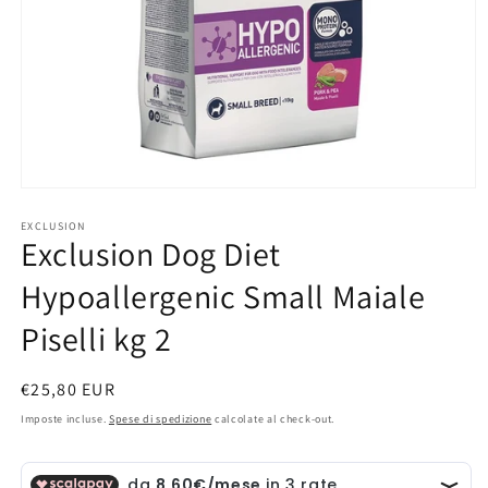
Apri
contenuti
multimediali
EXCLUSION
Exclusion Dog Diet
1
in
finestra
Hypoallergenic Small Maiale
modale
Piselli kg 2
Prezzo
€25,80 EUR
di
Imposte incluse.
Spese di spedizione
calcolate al check-out.
listino