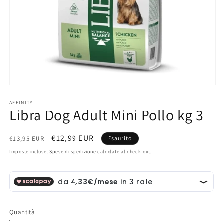
Apri
contenuti
multimediali
AFFINITY
Libra Dog Adult Mini Pollo kg 3
1
in
finestra
modale
Prezzo
Prezzo
€12,99 EUR
€13,95 EUR
Esaurito
di
scontato
Imposte incluse.
Spese di spedizione
calcolate al check-out.
listino
Quantità
Quantità