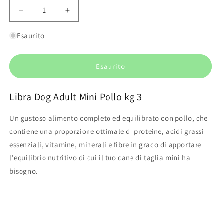
Diminuisci
Aumenta
quantità
quantità
per
per
Esaurito
Libra
Libra
Dog
Dog
Adult
Adult
Esaurito
Mini
Mini
Pollo
Pollo
Libra Dog Adult Mini Pollo kg 3
kg
kg
3
3
Un gustoso alimento completo ed equilibrato con pollo, che
contiene una proporzione ottimale di proteine, acidi grassi
essenziali, vitamine, minerali e fibre in grado di apportare
l'equilibrio nutritivo di cui il tuo cane di taglia mini ha
bisogno.