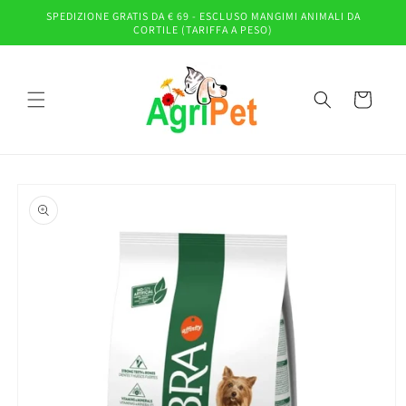
Vai
SPEDIZIONE GRATIS DA € 69 - ESCLUSO MANGIMI ANIMALI DA
direttamente
CORTILE (TARIFFA A PESO)
ai contenuti
Carrello
Passa alle
informazioni
sul prodotto