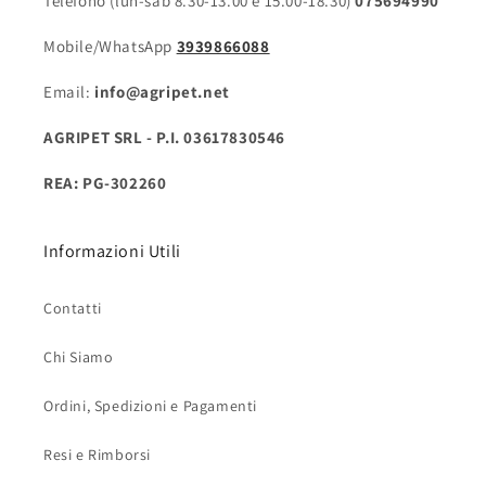
Telefono (lun-sab 8.30-13.00 e 15.00-18.30)
075694990
Mobile/WhatsApp
3939866088
Email:
info@agripet.net
AGRIPET SRL - P.I. 03617830546
REA: PG-302260
Informazioni Utili
Contatti
Chi Siamo
Ordini, Spedizioni e Pagamenti
Resi e Rimborsi