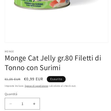
Apri
contenuti
multimediali
MONGE
Monge Cat Jelly gr.80 Filetti di
1
in
finestra
Tonno con Surimi
modale
Prezzo
Prezzo
€0,99 EUR
€1,05 EUR
Esaurito
di
scontato
Imposte incluse.
Spese di spedizione
calcolate al check-out.
listino
Quantità
Quantità
Diminuisci
Aumenta