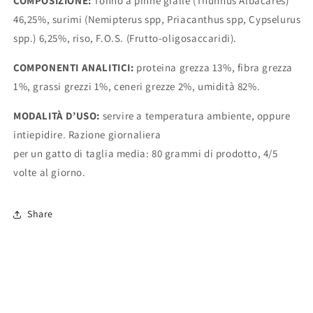
COMPOSIZIONE:
Tonno a pinne gialle (Thunnus Albacares)
46,25%, surimi (Nemipterus spp, Priacanthus spp, Cypselurus
spp.) 6,25%, riso, F.O.S. (Frutto-oligosaccaridi).
COMPONENTI ANALITICI:
proteina grezza 13%, fibra grezza
1%, grassi grezzi 1%, ceneri grezze 2%, umidità 82%.
MODALITÀ D’USO:
servire a temperatura ambiente, oppure
intiepidire. Razione giornaliera
per un gatto di taglia media: 80 grammi di prodotto, 4/5
volte al giorno.
Share