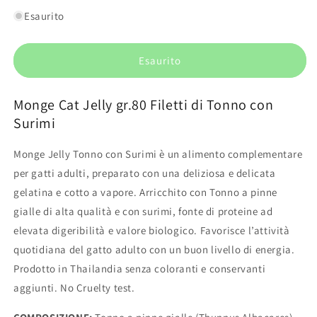
quantità
quantità
per
per
Esaurito
Monge
Monge
Cat
Cat
Jelly
Jelly
Esaurito
gr.80
gr.80
Filetti
Filetti
Monge Cat Jelly gr.80 Filetti di Tonno con
di
di
Tonno
Tonno
Surimi
con
con
Surimi
Surimi
Monge Jelly Tonno con Surimi è un alimento complementare
per gatti adulti, preparato con una deliziosa e delicata
gelatina e cotto a vapore. Arricchito con Tonno a pinne
gialle di alta qualità e con surimi, fonte di proteine ad
elevata digeribilità e valore biologico. Favorisce l’attività
quotidiana del gatto adulto con un buon livello di energia.
Prodotto in Thailandia senza coloranti e conservanti
aggiunti. No Cruelty test.